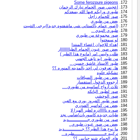
Some ferozpure pigeons
اعجبني صور الحمام تبارك الرحمان
طيوري ورايكم فيها الله يسعدكم
صور للحمام زاجل
بعض من طيوري
((صور حمام باكستاني شي ماشفتوه جديد))يرجى التثبيت
طيوري التيدي ..
صور مجموعة من طيوري
لو سمحتوا
إهداء للإخوان اعضاء المنتدا
يعض صور عيون الحمام الطياااااااار
طلب وليس امر (مانوع هذا الطير )
من طيور ابو نايف الجهني
طيور الاستاذ عاشق حسين ..
هل تعرفون لي احد بالمدينه المنوره ؟؟
تشكيله حلوه
بعض من طيور السباقات
أرجووو الدخول أستفسار
ثلاث أزواج أساسيه من طيوري....
صور لطيور البانكه
صور الوحشي
صور طيور الفيروز بوري مع العين
بعض من كواسير الفودري
صوره نااااادره لطير الهيرا لا
طبات جديده كاسوريات/ضامي نجد
صور من طيوري جـــــــــــــــديد
بعض من صور عيون طيوري..
ما نوع هذا الطير؟؟ جــــــــــــــديد
تركيبه خــــــــــــــــــــــــطيره...
هاي الحمام شنو حبايبي ؟؟