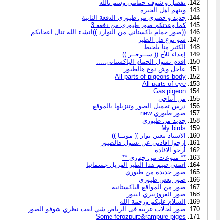
تفضل و شوف حمامي وسم بالله
وينهم اهل الخبرة
جديد و حصري من طيوري الدفعة الثانية
كما وعدتكم صور طيوري من دفعة 3
((صور حمام باكستاني من النوارد ))انشاء الله تنال اعجابكم
شو نوع هل الطير
الكثير منا يلخبط
إهداء للأخ (( ســوجــر ))
اقدم نسول الحمام الباكستاني.....
عاجل وش نوع هالطيور
All parts of pigeons body
All parts of eye
Gas pigeon
من أنتاجي
درس تحميل الصور وتنزيلها بالموقع
صور طيوري new
جديد من طيوري
My birds
الاستاذ معين نواز (( مونــا ))
ارجوا افادتي عن نسول هالطيور
أرجو الافاده
** منوعات من جهازي **
اتمنى تقيم هذا الطير الهزيل جسمانيا
صور جديدة من طيوري
صور بعض طيوري
صور من المواقع الباكستانية
صور الفروزبيري البيور
السلام عليكم ورحمة الله
صور لجالات غريبه فى الرياض شي لفت نظري شوفو الصور
Some ferozpure&rampure piges