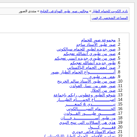
نادي الكويت للحمام الطيار
>
مجالس صور طيور الهواة في الخليج
> منتدى الصور
المساعد الشخصي الرقمي
مجموعة صور للحمام
صور طيور الأستاذ ساجد
صور جديده لطيور للحمام سيالكوتي
صور من طيوري أنشالله تعجبكم
صور من طيوري جديده اتمني تعجبكم
طيور جديده أنشالله تعجبكم
صور لبعض الحمام الباكستاني
أنـــــــــــــــــــواع الحمام الطيار بصور
بعض من طيوري ....
صور من طيور الأستاذ سالم الخرينج
صور بعض من نسل الغولدن
صور من الحلال
شوفو الطيور وعطوني رايكم ياجماعة
اصبــــــــــــاغ الحمـــــام الطيــــار
تيـــــــــــــــــدي & كمنغــــــر
الحــــــــمام السيـــــــالكوتي
صـــــــــور طيـــــور القـــولدن
من طيور أســــــــــــــــد خــــان
هذي هي السلالات التي تنتج التيدي
فقــــــير كــــول
حمام الاستاذ فياض جودري
تصاميم الأقفاص للحمام الطيار (الباكستاني)