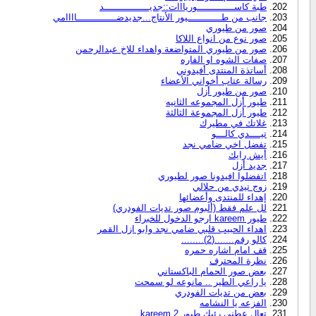
طبة كاســـــــــــــوريااات::جديــــــــــــــــد
جانب من طــــــــــــيور الأنتاج...جديدضــــــــــــــاااامي
صور من طيوري
صور نوع من انواع اللاكا
صور من طيوري المتواضعة واهداء للاخ عبدالرحمن
صفات الشوه او الفاره
أساتذة المنتدى أفيدوني
رسالة عتاب أخواني الأعضاء
صور من طيور أزل
طيور أزل المجموعه الثانيه
طيور أزل المجموعة الثالثة
غلاتك في مطيرك
تيــــدي كالـــو
تفضل اخي ضامي نجد
أيش رايك
جديد أزل
اتفضلوا افيدونا صور لطيوري
زوج تيدي من حلالي
إهداء للمنتدى وأعضائها
لل علم فقط (ألبوم صور تديات الفودري)
طيور kareem ارجو الدخول للخبراء
اهداء الحبيب قلبي ضامي نجد وابو ازل القمر
كالو رقم.......(2)........
قف امام اشاره حمره
نظرة المحترف
بعض صور الحمام الباكستاني
يا راعي الطير .. مانوعه لو سمحت
بعض من تديات الفودري
الفزعه يا النشامه
تعال عطني رئيك طيور kareem 2