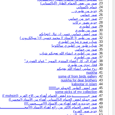
صور من بعض الحمام الطيار (الباكستاني)
حمام باكستاني
جديد من طيوري...
صور حمامي
صور جوز من حمامي
جديد نصور بركات
صور لطيوري
صور من طيوري
صور لبعض حمامي عسى ان تنال اعجابكم
صور من طيور (( الأستاذ // محمد حسين )) ( سيالكــوت )
شباب صورة نثيا من اطيوري
شباب طيور من اطيوري سالكوتيا
صور من حمامي
صور من اطيوري انشاء الله تعجبكم شباب
صور من اطيوري
إهداء إلى كل أعضاء المنتدى المميز " غولد الفودري"
فحل تيدي من طيوري
زوج سليتي انشاء الله يعجبكم
nuskha
some of from birds gallery
nuskha for dear brothers
kabootar in islam
صور لبعض الطيور الجميله جدااااااا
some picks of my collection
صور جــــــــــــــديده لبعض الحمام أهداء من الاخ العزيز ((mohsin ))
صور جميله لبعض الحمام الباكستاني أهداء من الأستاذ ((محسن))
صور جديده ورائعه أهداء من الاستاذ ((((مـــــحسن))))
صور لبعض الحمام الأكثر من رائع أهداء الأستاذ ((((محـــــــــــــــــــــــ
جديد صور الفروخ
صور من حلال الفودري