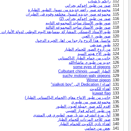
رايكم يا شباب
صور من طيور اخوكم بحراني
مجموعه صور رائعه جديده من نسول الطيور الطيارة
مجموعه صور جديده لنسول مختلفه وقوه فى الطيران
صور من طيور اخوكم بحراني (2)
صور طيور الأستاذ ساجد المجموعه الثانيه
صور طيور الأستاذ ساجد المجموعه الثالثة
طيورالأستاذ البستكي المشاركة بمسابقة اليوم الوطني لدولة الأمارات ا
صور طيور + العين
مانسل هذا الزوج وارجوا من اهل الخبره الدخول
طيور صديقي
من أروع الصور للحمام الطيار
طيور الأخ هيثم السيد
جانب من حمام الطيار الباكستاني
جديد من طيوري ماشاءالله
some eyes of pigeons
الطيار الصيني Culbutant chinois
suchy motioon waly pigeons
Winner pigeon
إهداء / Dedication إلى "sialkoti boy"
اهداء للكويت
kuwait flag
جانب من طيور الانتاج معاي (الحمام الباكستاني الطيار)
مجموعة صور من طيوري
اقدم لكم صور جميلة لعيون الطيور
من طيور اخوكم فواز العتيبي
أول مرة اتشرف بتنزيل صور لطيوري في المنتدى
صور للأحد المزدات للحمام الطيار
اهداء نادي الكويت للحمام الطيار
بعض من حمامي