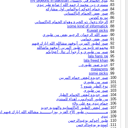
بلدي الحمام في باكستان my pigeons in pakistan
مستري دين محمد (رحمه الله ) صانع طير تيدي
صور حمام اخوكم ابوالماس اول مشاركه
صور بعض الحمام الباكستاني
توزيع كؤوس
الرجاء دخول ذو الخبرة وهواة الحمام الباكستاني
some kind of informatick
Kuwait picks
بسم الله الرحمان الرحيم بعض من طيوري
صور بعض حمامي
صور لطيور المربي أبوفهد مشالله الله ابارك فيهم
مجموعه ثانيه من طيور المربي أبوفهد ماشالله
صور من طيوري و أرجوا أنـ تنال أعجابكم
lala hans raj
lala freed khan
جديد صور طيوري..
magazens
some picks
صور جديده لبعض حمام المربين
صور من طيوري
نوع الطير شنوو ؟
صور من طيورى
صور جديده لبعض الحمام الطيار
من طيور الدوادمي، اهداء للمنتدى
حمام تيدى مع علي ولاء
صور لبعض الطيور الباكستانيه والهنديه جديد
مــــــــــــــــن طيور الأخ العزيز بوزايــــــــد مشالله الله ابارك فيهم ا
تيدي
طيور أخوكم بوعبدالرحمن
استديو بوعبدالرحمن